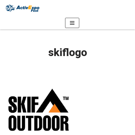
Перейти
до
вмісту
skiflogo