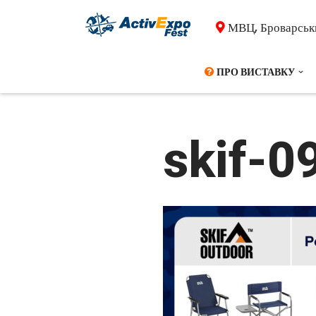
МВЦ, Броварськи
Перейти
до
ПРО ВИСТАВКУ
вмісту
skif-0