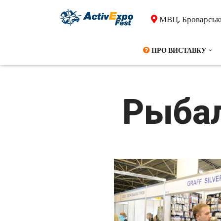
МВЦ, Броварськи
Перейти
до
ПРО ВИСТАВКУ
вмісту
Рыбал