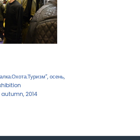
лка.Охота.Туризм”, осень,
hibition
, autumn, 2014